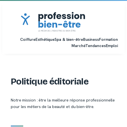
Aller
au
contenu
Coiffure
Esthétique
Spa & bien-être
Business
Formation
Marché
Tendances
Emploi
Politique éditoriale
Notre mission : être la meilleure réponse professionnelle
pour les métiers de la beauté et du bien-être.