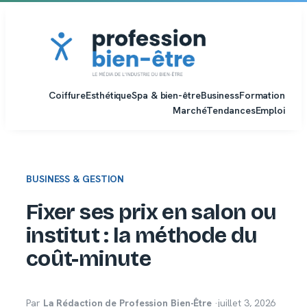
Aller
au
contenu
Coiffure
Esthétique
Spa & bien-être
Business
Formation
Marché
Tendances
Emploi
BUSINESS & GESTION
Fixer ses prix en salon ou
institut : la méthode du
coût-minute
Par
La Rédaction de Profession Bien-Être
·
juillet 3, 2026