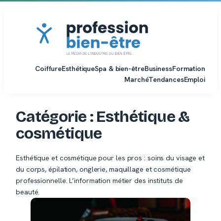
Aller
au
contenu
Coiffure
Esthétique
Spa & bien-être
Business
Formation
Marché
Tendances
Emploi
Catégorie :
Esthétique &
cosmétique
Esthétique et cosmétique pour les pros : soins du visage et
du corps, épilation, onglerie, maquillage et cosmétique
professionnelle. L’information métier des instituts de
beauté.