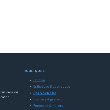
RUBRIQUES
Coiffure
Esthétique & cosmétique
, business du
Spa & bien-être
ication
Business & gestion
Formation & métiers