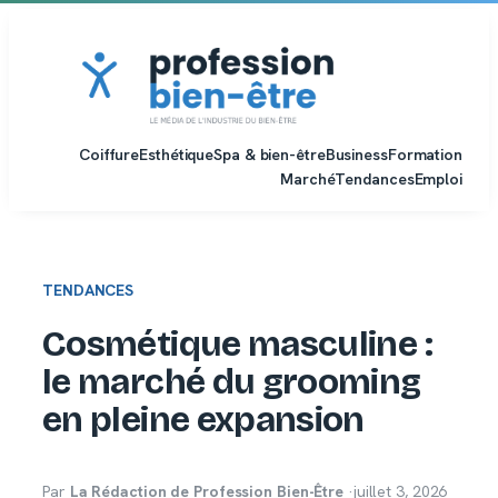
Aller
au
contenu
Coiffure
Esthétique
Spa & bien-être
Business
Formation
Marché
Tendances
Emploi
TENDANCES
Cosmétique masculine :
le marché du grooming
en pleine expansion
Par
La Rédaction de Profession Bien-Être
·
juillet 3, 2026