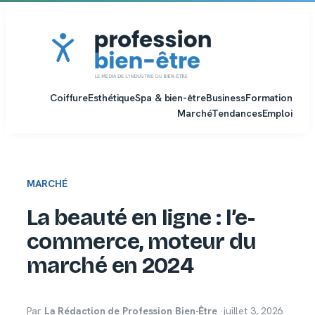
Aller
au
contenu
Coiffure
Esthétique
Spa & bien-être
Business
Formation
Marché
Tendances
Emploi
MARCHÉ
La beauté en ligne : l’e-
commerce, moteur du
marché en 2024
Par
La Rédaction de Profession Bien-Être
·
juillet 3, 2026