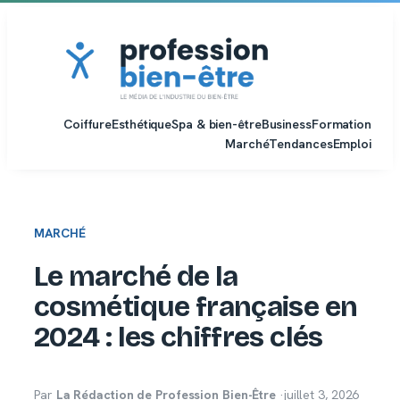
Aller
au
contenu
Coiffure
Esthétique
Spa & bien-être
Business
Formation
Marché
Tendances
Emploi
MARCHÉ
Le marché de la
cosmétique française en
2024 : les chiffres clés
Par
La Rédaction de Profession Bien-Être
·
juillet 3, 2026