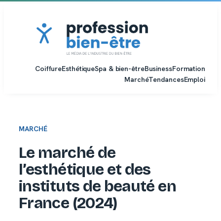
Aller
au
contenu
Coiffure
Esthétique
Spa & bien-être
Business
Formation
Marché
Tendances
Emploi
MARCHÉ
Le marché de
l’esthétique et des
instituts de beauté en
France (2024)