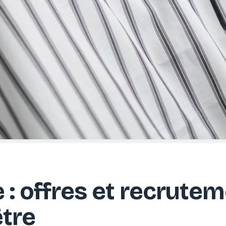
 : offres et recrutem
être