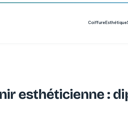
Coiffure
Esthétique
ir esthéticienne : d