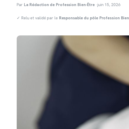
Par
La Rédaction de Profession Bien-Être
·
juin 15, 2026
✓ Relu et validé par le
Responsable du pôle Profession Bien