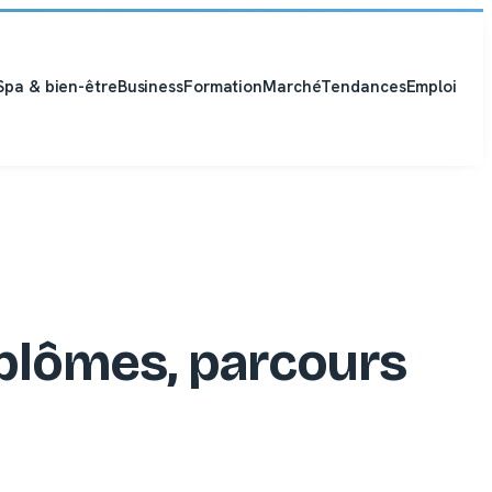
Spa & bien-être
Business
Formation
Marché
Tendances
Emploi
iplômes, parcours