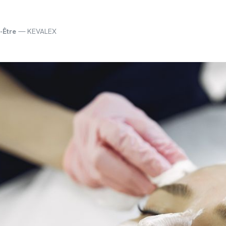
-Être
— KEVALEX