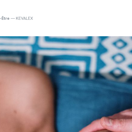
-Être
— KEVALEX