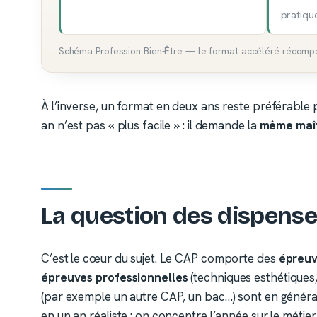
pratiqu
Schéma Profession Bien-Être — le format accéléré récompen
À l’inverse, un format en deux ans reste préférable
an n’est pas « plus facile » : il demande la
même maît
La question des dispense
C’est le cœur du sujet. Le CAP comporte des
épreuv
épreuves professionnelles
(techniques esthétiques, 
(par exemple un autre CAP, un bac…) sont en génér
en un an réaliste : on concentre l’année sur le métier.