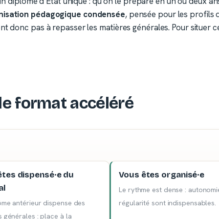
un diplôme d’État unique : qu’on le prépare en un ou deux an
nisation pédagogique condensée
, pensée pour les profil
ont donc pas à repasser les matières générales. Pour situer 
le format accéléré
êtes dispensé·e du
Vous êtes organisé·e
al
Le rythme est dense : autonomi
ôme antérieur dispense des
régularité sont indispensables.
 générales : place à la