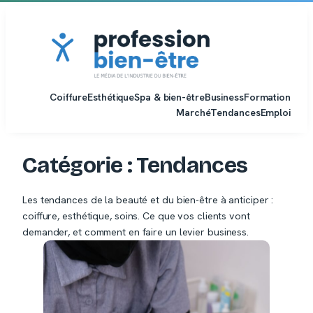
Aller
au
contenu
Coiffure
Esthétique
Spa & bien-être
Business
Formation
Marché
Tendances
Emploi
Catégorie :
Tendances
Les tendances de la beauté et du bien-être à anticiper :
coiffure, esthétique, soins. Ce que vos clients vont
demander, et comment en faire un levier business.