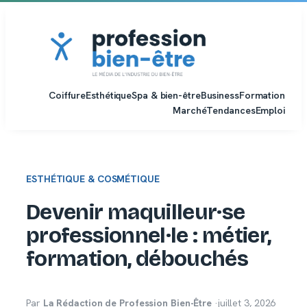
Aller
au
contenu
Coiffure
Esthétique
Spa & bien-être
Business
Formation
Marché
Tendances
Emploi
ESTHÉTIQUE & COSMÉTIQUE
Devenir maquilleur·se
professionnel·le : métier,
formation, débouchés
Par
La Rédaction de Profession Bien-Être
·
juillet 3, 2026