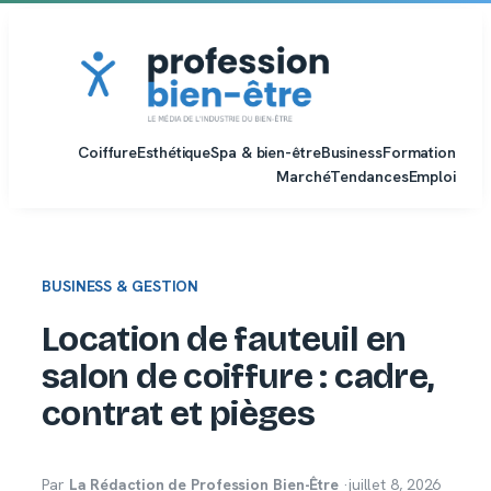
Aller
au
contenu
Coiffure
Esthétique
Spa & bien-être
Business
Formation
Marché
Tendances
Emploi
BUSINESS & GESTION
Location de fauteuil en
salon de coiffure : cadre,
contrat et pièges
Par
La Rédaction de Profession Bien-Être
·
juillet 8, 2026