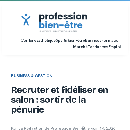
Aller
au
contenu
Coiffure
Esthétique
Spa & bien-être
Business
Formation
Marché
Tendances
Emploi
BUSINESS & GESTION
Recruter et fidéliser en
salon : sortir de la
pénurie
Par
La Rédaction de Profession Bien-Être
·
juin 14, 2026