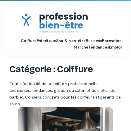
Aller
au
contenu
Coiffure
Esthétique
Spa & bien-être
Business
Formation
Marché
Tendances
Emploi
Catégorie :
Coiffure
Toute l’actualité de la coiffure professionnelle :
techniques, tendances, gestion du salon et du métier de
barbier. Conseils concrets pour les coiffeurs et gérants de
salon.