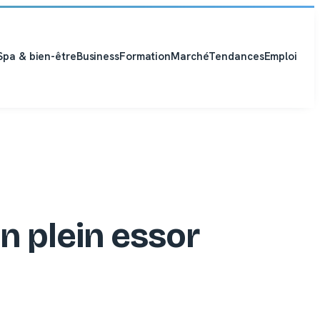
Spa & bien-être
Business
Formation
Marché
Tendances
Emploi
en plein essor