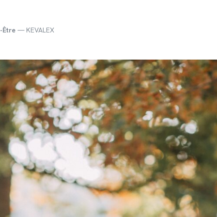
-Être
— KEVALEX