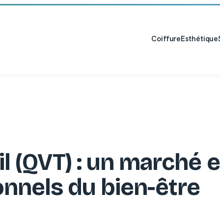
Coiffure
Esthétique
il (QVT) : un marché 
onnels du bien-être