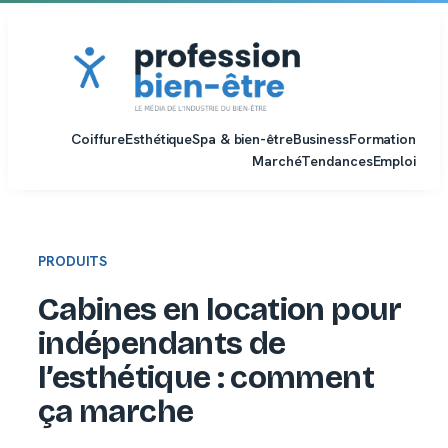
Aller
au
contenu
Coiffure
Esthétique
Spa & bien-être
Business
Formation
Marché
Tendances
Emploi
PRODUITS
Cabines en location pour
indépendants de
l’esthétique : comment
ça marche