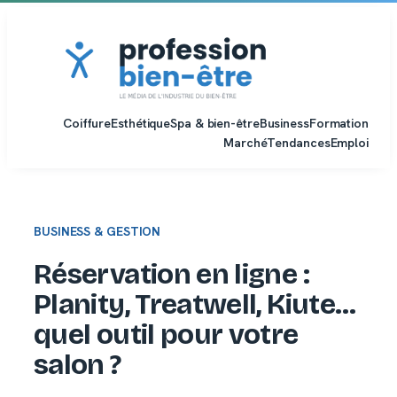
Aller
au
contenu
Coiffure
Esthétique
Spa & bien-être
Business
Formation
Marché
Tendances
Emploi
BUSINESS & GESTION
Réservation en ligne :
Planity, Treatwell, Kiute…
quel outil pour votre
salon ?