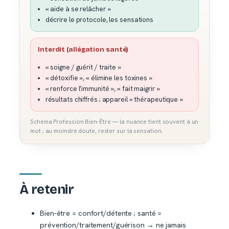
« aide à se relâcher »
décrire le protocole, les sensations
Interdit (allégation santé)
« soigne / guérit / traite »
« détoxifie », « élimine les toxines »
« renforce l’immunité », « fait maigrir »
résultats chiffrés ; appareil « thérapeutique »
Schéma Profession Bien-Être — la nuance tient souvent à un
mot ; au moindre doute, rester sur la sensation.
À retenir
Bien-être = confort/détente ; santé =
prévention/traitement/guérison → ne jamais