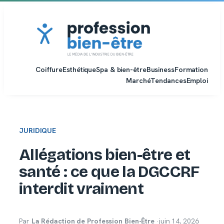
Aller
au
contenu
Coiffure
Esthétique
Spa & bien-être
Business
Formation
Marché
Tendances
Emploi
JURIDIQUE
Allégations bien-être et
santé : ce que la DGCCRF
interdit vraiment
Par
La Rédaction de Profession Bien-Être
·
juin 14, 2026