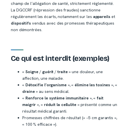
champ de l’allégation de santé, strictement réglementé.
La DGCCRF (répression des fraudes) sanctionne
régulièrement les écarts, notamment sur les
appareils
et
dispositifs
vendus avec des promesses thérapeutiques
non démontrées.
Ce qui est interdit (exemples)
«
Soigne
/
guérit
/
traite
» une douleur, une
affection, une maladie.
«
Détoxifie l’organisme
», «
élimine les toxines
», «
draine
» au sens médical.
«
Renforce le système immunitaire
», «
fait
maigrir
», «
réduit la cellulite
» présenté comme un
résultat médical garanti.
Promesses chiffrées de résultat (« −5 cm garantis »,
« 100 % efficace »).