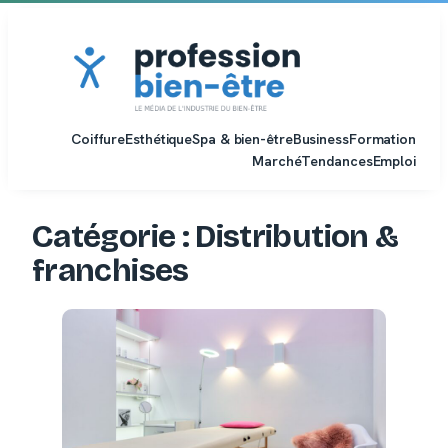
Aller
au
contenu
Coiffure
Esthétique
Spa & bien-être
Business
Formation
Marché
Tendances
Emploi
Catégorie :
Distribution &
franchises