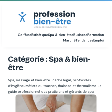
Aller
au
contenu
Coiffure
Esthétique
Spa & bien-être
Business
Formation
Marché
Tendances
Emploi
Catégorie :
Spa & bien-
être
Spa, massage et bien-être : cadre légal, protocoles
d’hygiène, métiers du toucher, thalasso et thermalisme. Le
guide professionnel des praticiens et gérants de spa.