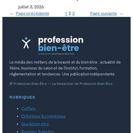
juillet 3, 2026
←
Page précédente
1
2
3
Page suivante
→
Le média des métiers de la beauté et du bien-être : actualité de
filière, business du salon et de l’institut, formation,
réglementation et tendances. Une publication indépendante.
© Profession Bien-Être — La Rédaction de Profession Bien-Être.
RUBRIQUES
Coiffure
Esthétique & cosmétique
Spa & bien-être
Business & gestion