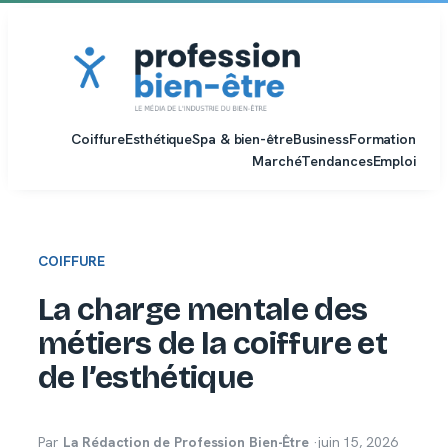
Aller
au
contenu
Coiffure
Esthétique
Spa & bien-être
Business
Formation
Marché
Tendances
Emploi
COIFFURE
La charge mentale des
métiers de la coiffure et
de l’esthétique
Par
La Rédaction de Profession Bien-Être
·
juin 15, 2026