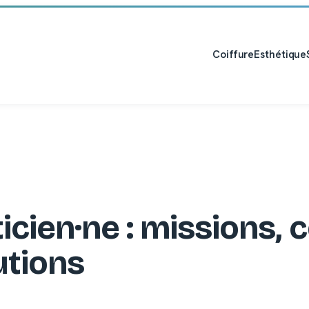
Coiffure
Esthétique
ticien·ne : missions,
utions