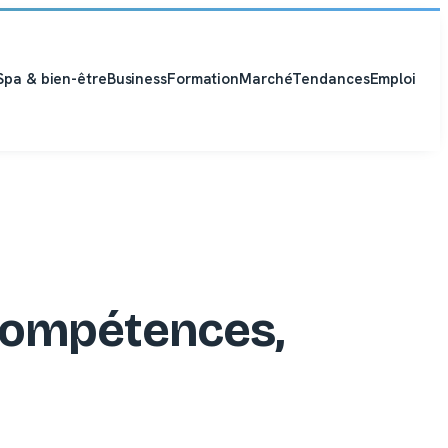
Spa & bien-être
Business
Formation
Marché
Tendances
Emploi
 compétences,