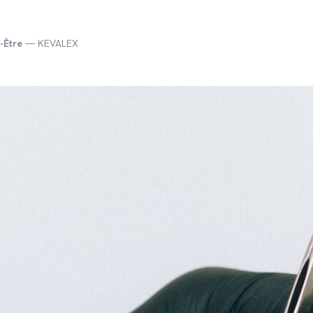
-Être
— KEVALEX