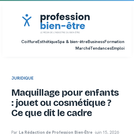
Aller
au
contenu
Coiffure
Esthétique
Spa & bien-être
Business
Formation
Marché
Tendances
Emploi
JURIDIQUE
Maquillage pour enfants
: jouet ou cosmétique ?
Ce que dit le cadre
Par
La Rédaction de Profession Bien-Être
·
juin 15, 2026