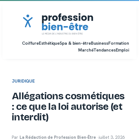
Aller
au
contenu
Coiffure
Esthétique
Spa & bien-être
Business
Formation
Marché
Tendances
Emploi
JURIDIQUE
Allégations cosmétiques
: ce que la loi autorise (et
interdit)
Par
La Rédaction de Profession Bien-Être
·
juillet 3, 2026