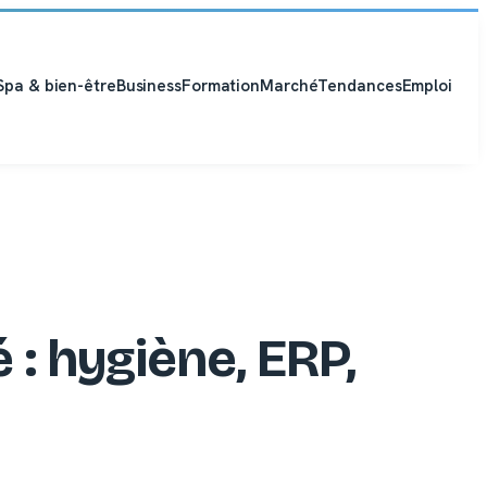
Spa & bien-être
Business
Formation
Marché
Tendances
Emploi
 : hygiène, ERP,