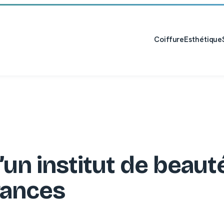
Coiffure
Esthétique
n institut de beauté
rances