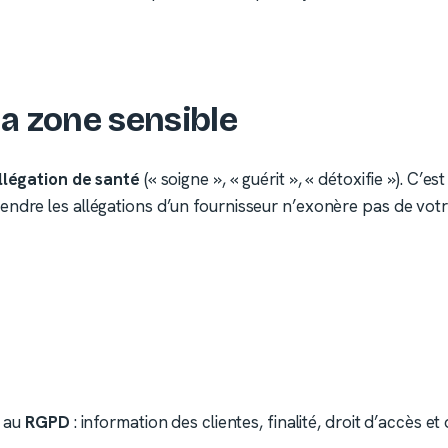
 la zone sensible
llégation de santé
(« soigne », « guérit », « détoxifie »). C’es
ndre les allégations d’un fournisseur n’exonère pas de votre 
s au
RGPD
: information des clientes, finalité, droit d’accès e