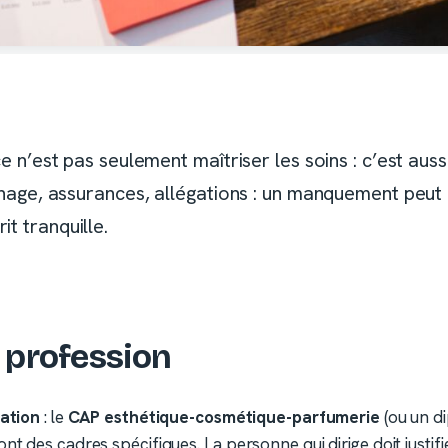
ce n’est pas seulement maîtriser les soins : c’est aus
ichage, assurances, allégations : un manquement peut 
t tranquille.
a profession
cation
: le
CAP esthétique-cosmétique-parfumerie
(ou un d
ont des cadres spécifiques. La personne qui dirige doit justi