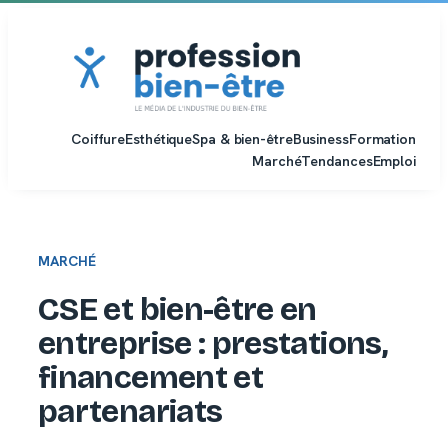
Aller
au
contenu
Coiffure
Esthétique
Spa & bien-être
Business
Formation
Marché
Tendances
Emploi
MARCHÉ
CSE et bien-être en
entreprise : prestations,
financement et
partenariats