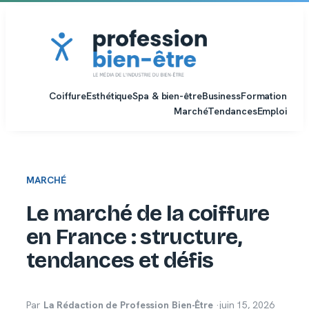
Aller
au
contenu
Coiffure
Esthétique
Spa & bien-être
Business
Formation
Marché
Tendances
Emploi
MARCHÉ
Le marché de la coiffure
en France : structure,
tendances et défis
Par
La Rédaction de Profession Bien-Être
·
juin 15, 2026