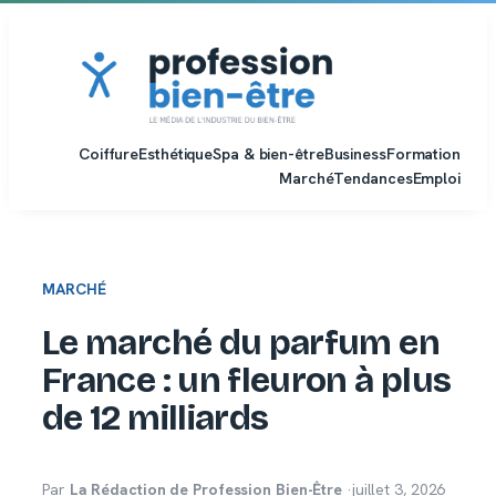
Aller
au
contenu
Coiffure
Esthétique
Spa & bien-être
Business
Formation
Marché
Tendances
Emploi
MARCHÉ
Le marché du parfum en
France : un fleuron à plus
de 12 milliards
Par
La Rédaction de Profession Bien-Être
·
juillet 3, 2026