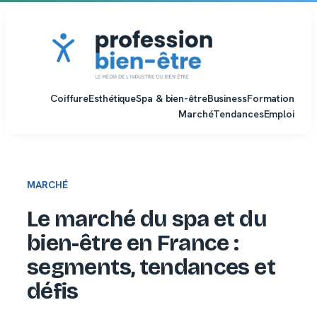
Aller
au
contenu
Coiffure
Esthétique
Spa & bien-être
Business
Formation
Marché
Tendances
Emploi
MARCHÉ
Le marché du spa et du
bien-être en France :
segments, tendances et
défis