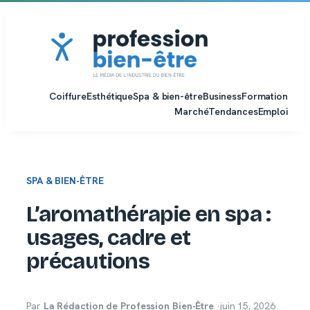
Aller
au
contenu
Coiffure
Esthétique
Spa & bien-être
Business
Formation
Marché
Tendances
Emploi
SPA & BIEN-ÊTRE
L’aromathérapie en spa :
usages, cadre et
précautions
Par
La Rédaction de Profession Bien-Être
·
juin 15, 2026