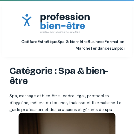
Aller
au
contenu
Coiffure
Esthétique
Spa & bien-être
Business
Formation
Marché
Tendances
Emploi
Catégorie :
Spa & bien-
être
Spa, massage et bien-être : cadre légal, protocoles
d’hygiène, métiers du toucher, thalasso et thermalisme. Le
guide professionnel des praticiens et gérants de spa.