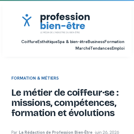
Aller
au
contenu
Coiffure
Esthétique
Spa & bien-être
Business
Formation
Marché
Tendances
Emploi
FORMATION & MÉTIERS
Le métier de coiffeur·se :
missions, compétences,
formation et évolutions
Par
La Rédaction de Profession Bien-Être
·
juin 26, 2026